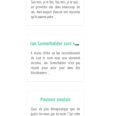
Suis moi, je te fuis, fuis moi, je te suis…
un proverbe vrai dans beaucoup de
cas, mais auquel d’aucun ont répondu
qu’ils avaient autre ...
Ian Somerhalder sort ses crocs!
A moins d’être un fan inconditionnel
de Lost le nom vous sera sûrement
inconnu. Ian Somerhalder n’est pas
réputé pour avoir joué dans des
blockbusters ...
Pouvoir vouloir
Quoi de plus thérapeutique que de
guérir les maux par les mots ? Sur cette