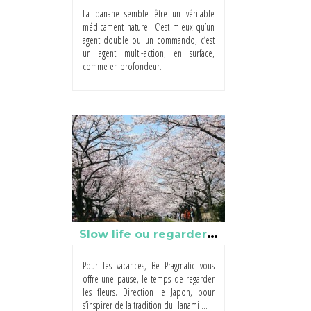
La banane semble être un véritable
médicament naturel. C’est mieux qu’un
agent double ou un commando, c’est
un agent multi-action, en surface,
comme en profondeur. ...
S
low life ou regarder les fleurs
Pour les vacances, Be Pragmatic vous
offre une pause, le temps de regarder
les fleurs. Direction le Japon, pour
s’inspirer de la tradition du Hanami ...