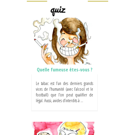
quiz
Quelle fumeuse êtes-vous ?
Le tabac est l’un des derniers grands
vices de l’humanité (avec l’alcool et le
football) que l’on peut qualifier de
légal. Aussi, avides d’interdits à ...