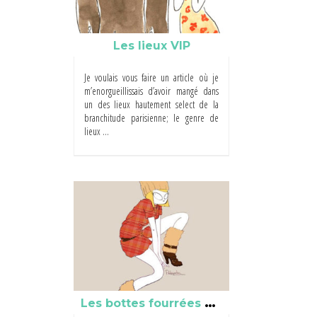
Les lieux VIP
Je voulais vous faire un article où je
m’enorgueillissais d’avoir mangé dans
un des lieux hautement select de la
branchitude parisienne; le genre de
lieux ...
L
es bottes fourrées à talons