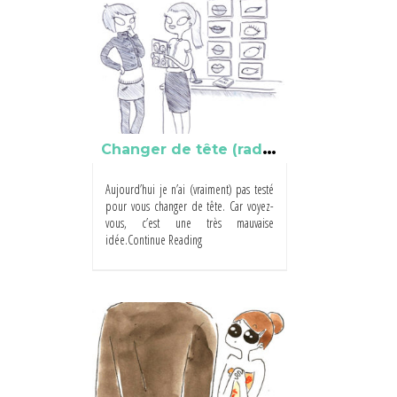
vous
C
hanger de tête (radicalement)
Aujourd’hui je n’ai (vraiment) pas testé
pour vous changer de tête. Car voyez-
vous, c’est une très mauvaise
idée.Continue Reading