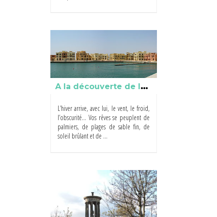
A
la découverte de la Jordanie
L’hiver arrive, avec lui, le vent, le froid,
l’obscurité… Vos rêves se peuplent de
palmiers, de plages de sable fin, de
soleil brûlant et de ...