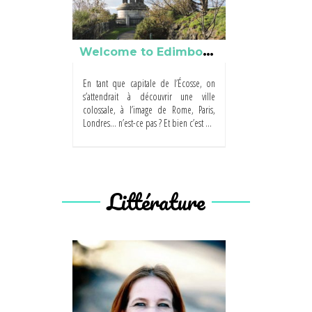
W
elcome to Edimbourg !
En tant que capitale de l’Écosse, on
s’attendrait à découvrir une ville
colossale, à l’image de Rome, Paris,
Londres… n’est-ce pas ? Et bien c’est ...
Littérature