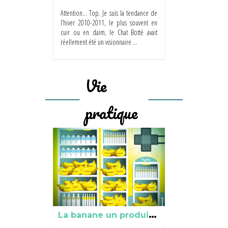
Attention… Top. Je suis la tendance de
l’hiver 2010-2011, le plus souvent en
cuir ou en daim, le Chat Botté avait
réellement été un visionnaire ...
Vie
pratique
L
a banane un produit miracle?