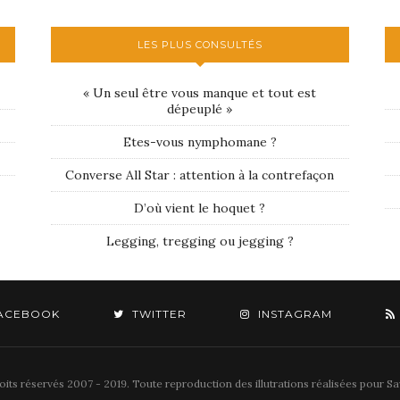
LES PLUS CONSULTÉS
« Un seul être vous manque et tout est
dépeuplé »
Etes-vous nymphomane ?
Converse All Star : attention à la contrefaçon
D’où vient le hoquet ?
Legging, tregging ou jegging ?
ACEBOOK
TWITTER
INSTAGRAM
its réservés 2007 - 2019. Toute reproduction des illutrations réalisées pour Sav