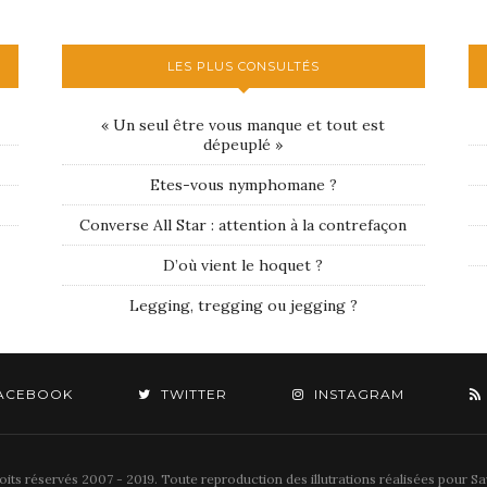
LES PLUS CONSULTÉS
« Un seul être vous manque et tout est
dépeuplé »
Etes-vous nymphomane ?
Converse All Star : attention à la contrefaçon
D’où vient le hoquet ?
Legging, tregging ou jegging ?
ACEBOOK
TWITTER
INSTAGRAM
its réservés 2007 - 2019. Toute reproduction des illutrations réalisées pour Sav