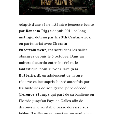
Adapté d’une série littéraire jeunesse écrite
par
Ransom Riggs
depuis 2011, ce long-
métrage, détenu par la
20th Century Fox
en partenariat avec
Chernin
Entertainment
, est sorti dans les salles
obscures depuis le 5 octobre. Dans un
univers distordu entre le réel et le
fantastique, nous suivons Jake (
Asa
Butterfield
), un adolescent de nature
réservé et incompris, bercé autrefois par
les histoires de son grand-père décédé
(
Terence Stamp
), qui part de sa banlieue en
Floride jusqu’au Pays de Galles afin de
découvrir le véritable passé derrière ses
fables. Il y découvre pourtant un orphelinat