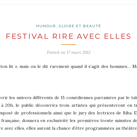
HUMOUR, GLOIRE ET BEAUTÉ
FESTIVAL RIRE AVEC ELLES
Posted on
17 mars 2012
ton lit », mais on le dit rarement quand il s’agit des hommes… Mes
vrir les univers différents de 15 comédiennes parrainées par le ta
 20h, le public découvrira trois artistes qui présenteront en t
mposé de professionnels ainsi que le jury des lectrices de Biba. E
 française, donnera en exclusivité les premières trente minutes de
re avec elles, elles auront la chance d’être programmées au théâtre