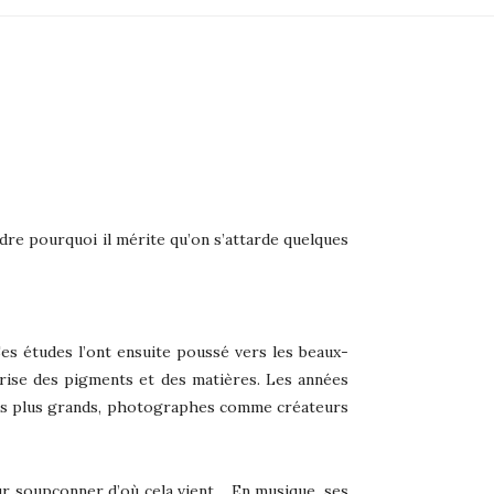
dre pourquoi il mérite qu’on s’attarde quelques
es études l’ont ensuite poussé vers les beaux-
trise des pigments et des matières. Les années
c les plus grands, photographes comme créateurs
pour soupçonner d’où cela vient… En musique, ses