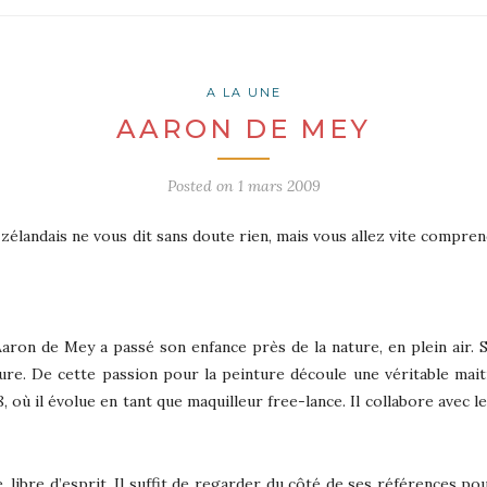
A LA UNE
AARON DE MEY
Posted on
1 mars 2009
élandais ne vous dit sans doute rien, mais vous allez vite compren
aron de Mey a passé son enfance près de la nature, en plein air. S
nture. De cette passion pour la peinture découle une véritable mai
, où il évolue en tant que maquilleur free-lance. Il collabore ave
ire, libre d’esprit. Il suffit de regarder du côté de ses références 