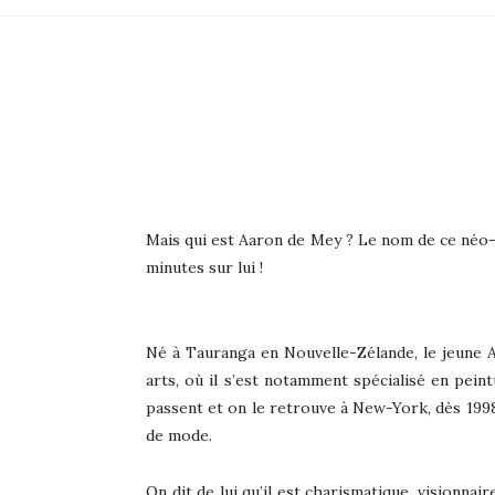
Mais qui est Aaron de Mey ? Le nom de ce néo-z
minutes sur lui !
Né à Tauranga en Nouvelle-Zélande, le jeune A
arts, où il s’est notamment spécialisé en pei
passent et on le retrouve à New-York, dès 1998
de mode.
On dit de lui qu’il est charismatique, visionna