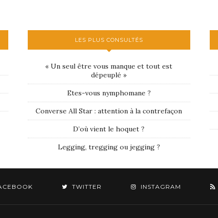
LES PLUS CONSULTÉS
« Un seul être vous manque et tout est
dépeuplé »
Etes-vous nymphomane ?
Converse All Star : attention à la contrefaçon
D’où vient le hoquet ?
Legging, tregging ou jegging ?
ACEBOOK
TWITTER
INSTAGRAM