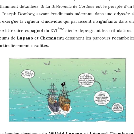
llamment détaillées. Si
La Bibliomule de Cordoue
est le périple d’un
de Joseph Dombey, savant érudit mais méconnu, dans une odyssée a
exergue la vigueur d’individus qui paraissent insignifiants dans u
ème
e littéraire espagnol du XVI
siècle dépeignant les tribulations
albums de
Lupano
et
Chemineau
dessinent les parcours rocamboles
articulièrement insolites.
eux bandes-dessinées de
Wilfrid Lupano
et
Léonard Chemineau