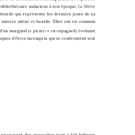
 bibliothécaire audacieux à son époque,
Le Mètre
bsurde qui représente les derniers jours de sa
n univers aliéné et hostile. Elles ont en commun
 d’un marginal (« picaro » en espagnol) évoluant
ques d’êtres incompris qui se confrontent soit
proposent des approches tout à fait ludiques