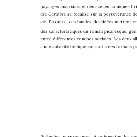
paysages luxuriants et des scènes comiques bri
des Caraïbes
se focalise sur la persévérance 
vie. En outre, ces bandes-dessinées mettent en 
des caractéristiques du roman picaresque, genr
entre différentes couches sociales. Les deux 
à une autorité belliqueuse, soit à des forbans p
Rythmées, surprenantes et poignantes, les d