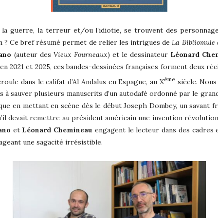
a guerre, la terreur et/ou l’idiotie, se trouvent des personnage
n ? Ce bref résumé permet de relier les intrigues de
La Bibliomule
ano
(auteur des
Vieux Fourneaux
) et le dessinateur
Léonard Che
n 2021 et 2025, ces bandes-dessinées françaises forment deux récits
ème
roule dans le califat d’Al Andalus en Espagne, au X
siècle. Nous 
 à sauver plusieurs manuscrits d’un autodafé ordonné par le grand v
ue en mettant en scène dès le début Joseph Dombey, un savant fra
il devait remettre au président américain une invention révolution
ano
et
Léonard Chemineau
engagent le lecteur dans des cadres e
ageant une sagacité irrésistible.