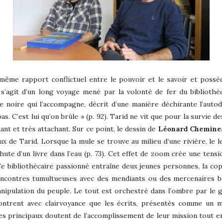
ême rapport conflictuel entre le pouvoir et le savoir et possèd
l s’agit d’un long voyage mené par la volonté de fer du bibliothé
te noire qui l’accompagne, décrit d’une manière déchirante l’auto
-bas. C’est lui qu’on brûle » (p. 92). Tarid ne vit que pour la survi
ant et très attachant. Sur ce point, le dessin de
Léonard Chemine
ux de Tarid. Lorsque la mule se trouve au milieu d’une rivière, le 
hute d’un livre dans l’eau (p. 73). Cet effet de zoom crée une tens
Ce bibliothécaire passionné entraîne deux jeunes personnes, la cop
encontres tumultueuses avec des mendiants ou des mercenaires be
nipulation du peuple. Le tout est orchestré dans l’ombre par le g
montrent avec clairvoyance que les écrits, présentés comme un 
 principaux doutent de l’accomplissement de leur mission tout en 