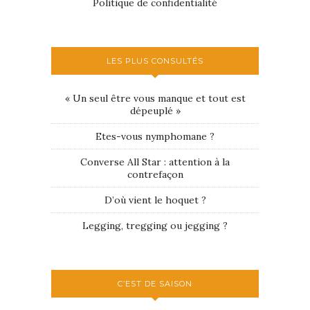
Politique de confidentialité
LES PLUS CONSULTÉS
« Un seul être vous manque et tout est
dépeuplé »
Etes-vous nymphomane ?
Converse All Star : attention à la
contrefaçon
D’où vient le hoquet ?
Legging, tregging ou jegging ?
C’EST DE SAISON