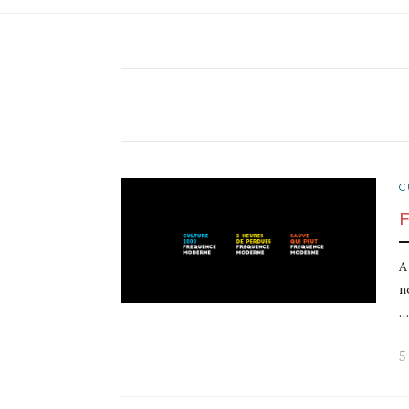
C
A
n
…
5