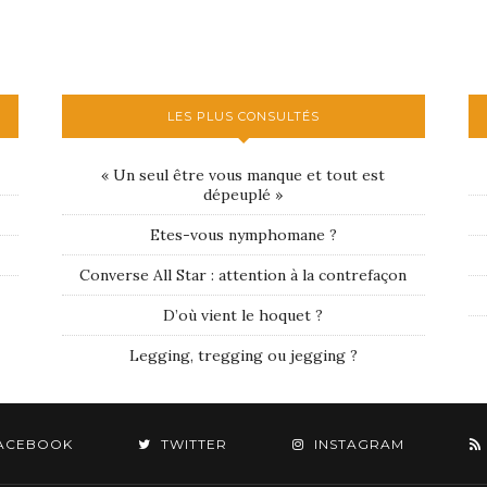
LES PLUS CONSULTÉS
« Un seul être vous manque et tout est
dépeuplé »
Etes-vous nymphomane ?
Converse All Star : attention à la contrefaçon
D’où vient le hoquet ?
Legging, tregging ou jegging ?
ACEBOOK
TWITTER
INSTAGRAM