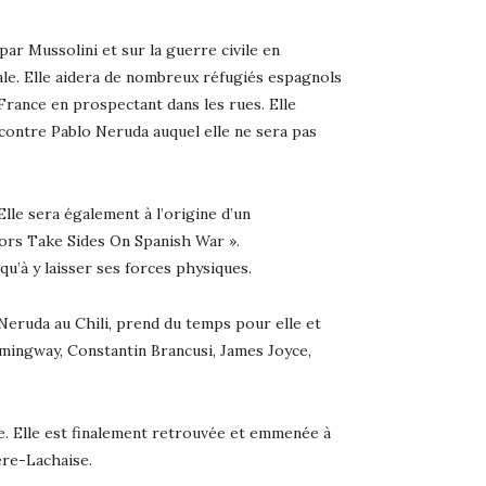
par Mussolini et sur la guerre civile en
le. Elle aidera de nombreux réfugiés espagnols
 France en prospectant dans les rues. Elle
contre Pablo Neruda auquel elle ne sera pas
le sera également à l’origine d’un
hors Take Sides On Spanish War ».
u’à y laisser ses forces physiques.
o Neruda au Chili, prend du temps pour elle et
mingway, Constantin Brancusi, James Joyce,
. Elle est finalement retrouvée et emmenée à
ère-Lachaise.