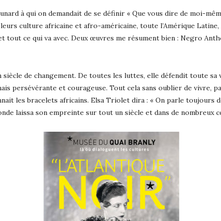
nard à qui on demandait de se définir « Que vous dire de moi-même 
t leurs culture africaine et afro-américaine, toute l’Amérique Latine, 
e et tout ce qui va avec. Deux œuvres me résument bien : Negro Anth
iècle de changement. De toutes les luttes, elle défendit toute sa vi
ais persévérante et courageuse. Tout cela sans oublier de vivre, par
nait les bracelets africains. Elsa Triolet dira : « On parle toujour
londe laissa son empreinte sur tout un siècle et dans de nombreux 