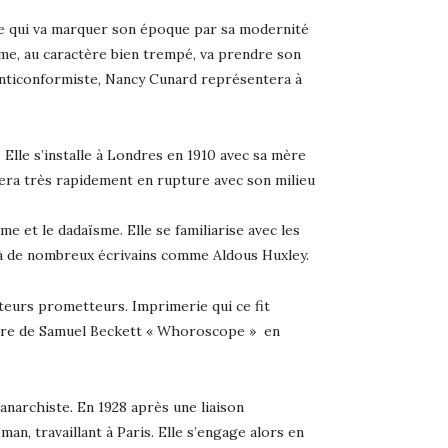
me qui va marquer son époque par sa modernité
mme, au caractère bien trempé, va prendre son
t anticonformiste, Nancy Cunard représentera à
 Elle s’installe à Londres en 1910 avec sa mère
 sera très rapidement en rupture avec son milieu
sme et le dadaïsme. Elle se familiarise avec les
jà de nombreux écrivains comme Aldous Huxley.
teurs prometteurs. Imprimerie qui ce fit
œuvre de Samuel Beckett « Whoroscope » en
’anarchiste. En 1928 après une liaison
n, travaillant à Paris. Elle s’engage alors en