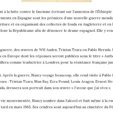
t à la lutte contre le fascisme écrivant sur l’annexion de l’Éthiopie 
énements en Espagne sont les prémices d’une nouvelle guerre mondia
rriture et en organisant des collectes de fonds en Angleterre et en
one la Républicaine afin de dénoncer le drame espagnol. Elle y ren
 guerre, des œuvres de WH Auden, Tristan Tzara ou Pablo Neruda. El
s en Europe dont les réponses seront publiées sous le titre « Aut
llera comme traductrice à Londres pour la résistance française jusq
rit. Après la guerre, Nancy voyage beaucoup, elle rend visite à Pabl
urs : Tristan Tzara, Man Ray, Ezra Pound, Louis Aragon, Ernest He
da, dressera son portrait dans son œuvre « J’avoue que j’ai vécu ».
ie mouvementée, Nancy sombre dans l’alcool et finit même à la rue
s tard en mars 1965. Ses cendres sont aujourd’hui au cimetière du P