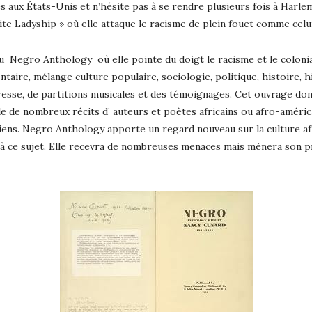
s aux États-Unis et n’hésite pas à se rendre plusieurs fois à Harlem e
e Ladyship » où elle attaque le racisme de plein fouet comme celui
du Negro Anthology où elle pointe du doigt le racisme et le colonial
re, mélange culture populaire, sociologie, politique, histoire, hist
resse, de partitions musicales et des témoignages. Cet ouvrage donn
emble de nombreux récits d’ auteurs et poètes africains ou afro-améric
iciens. Negro Anthology apporte un regard nouveau sur la culture af
 à ce sujet. Elle recevra de nombreuses menaces mais mènera son p