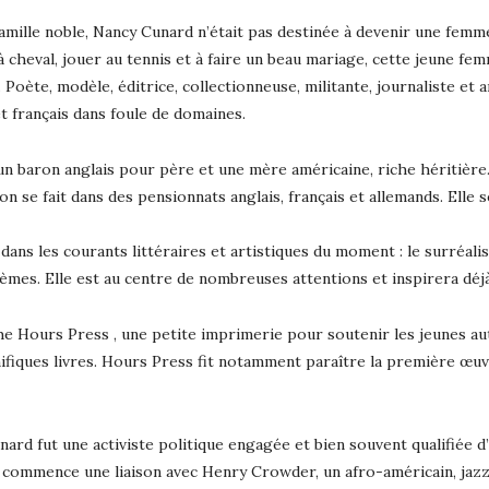
famille noble, Nancy Cunard n’était pas destinée à devenir une fem
 cheval, jouer au tennis et à faire un beau mariage, cette jeune fe
Poète, modèle, éditrice, collectionneuse, militante, journaliste e
t français dans foule de domaines.
 un baron anglais pour père et une mère américaine, riche héritière.
on se fait dans des pensionnats anglais, français et allemands. Elle
ue dans les courants littéraires et artistiques du moment : le surréali
oèmes. Elle est au centre de nombreuses attentions et inspirera dé
The Hours Press , une petite imprimerie pour soutenir les jeunes au
nifiques livres. Hours Press fit notamment paraître la première 
nard fut une activiste politique engagée et bien souvent qualifiée d
commence une liaison avec Henry Crowder, un afro-américain, jazzma