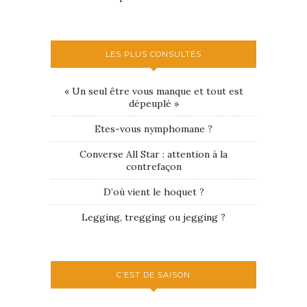
LES PLUS CONSULTÉS
« Un seul être vous manque et tout est
dépeuplé »
Etes-vous nymphomane ?
Converse All Star : attention à la
contrefaçon
D’où vient le hoquet ?
Legging, tregging ou jegging ?
C’EST DE SAISON