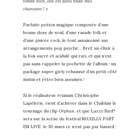
tombe bien, elle est dans toute mes
chansons ! »
Parfaite potion magique composée d’une
bonne dose de soul, d’une rasade folk et
d’une pincée rock, le tout assaisonné aux
arrangements pop psyché… Bref, un élixir à
la fois sucré et acidulé qui ravi, et qui n’est
pas sans rappeler la pochette de l’album : un
package super girly rehaussé d’un petit côté
mutin et rétro bien assumés !
Si le réalisateur évianais Christophe
Lapèlerie, vient d’achever dans le Chablais le
tournage du clip
Orphan
, et que Lazzy Bird*
sera sur la scène d
u
festival MAXILLY PART
EN LIVE le 30 mars ce n’est pas par hasard :