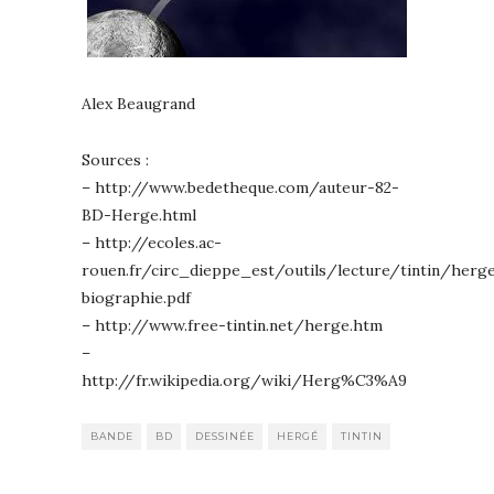
Alex Beaugrand
Sources :
– http://www.bedetheque.com/auteur-82-
BD-Herge.html
– http://ecoles.ac-
rouen.fr/circ_dieppe_est/outils/lecture/tintin/herg
biographie.pdf
– http://www.free-tintin.net/herge.htm
–
http://fr.wikipedia.org/wiki/Herg%C3%A9
BANDE
BD
DESSINÉE
HERGÉ
TINTIN