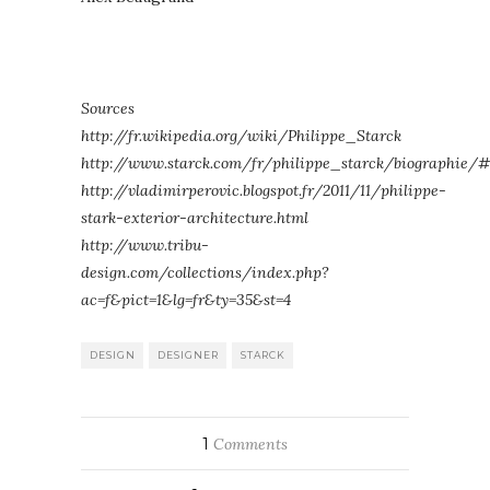
Sources
http://fr.wikipedia.org/wiki/Philippe_Starck
http://www.starck.com/fr/philippe_starck/biographie/
http://vladimirperovic.blogspot.fr/2011/11/philippe-
stark-exterior-architecture.html
http://www.tribu-
design.com/collections/index.php?
ac=f&pict=1&lg=fr&ty=35&st=4
DESIGN
DESIGNER
STARCK
1
Comments