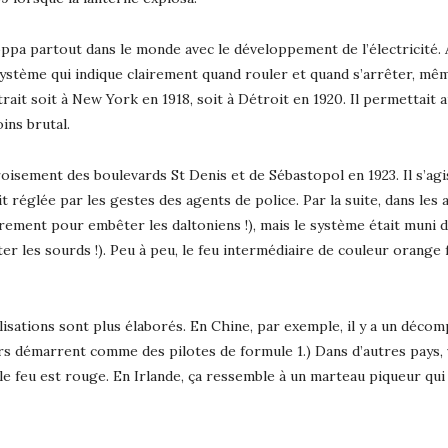
ppa partout dans le monde avec le développement de l’électricité. Ai
n système qui indique clairement quand rouler et quand s’arrêter, même
trait soit à New York en 1918, soit à Détroit en 1920. Il permettait
ins brutal.
oisement des boulevards St Denis et de Sébastopol en 1923. Il s’agis
ait réglée par les gestes des agents de police. Par la suite, dans les
ûrement pour embêter les daltoniens !), mais le système était muni 
les sourds !). Peu à peu, le feu intermédiaire de couleur orange fu
lisations sont plus élaborés. En Chine, par exemple, il y a un déco
rs démarrent comme des pilotes de formule 1.) Dans d’autres pays,
le feu est rouge. En Irlande, ça ressemble à un marteau piqueur qui