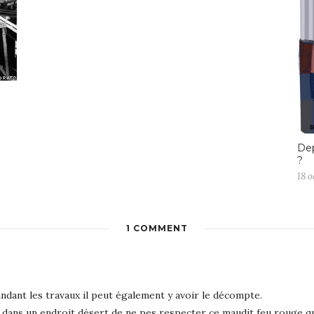
Dep
?
18 o
1 COMMENT
ndant les travaux il peut également y avoir le décompte.
it dans un endroit désert de ne pes respecter ce maudit feu rouge 