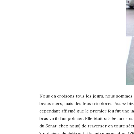
Nous en croisons tous les jours, nous sommes p
beaux mecs, mais des feux tricolores. Assez biza
cependant affirmé que le premier feu fut une init
bras viril d’un policier. Elle était située au c
du Sénat, chez nous) de traverser en toute sécu
2 policiers décédèrent. Un autre mourut en 186