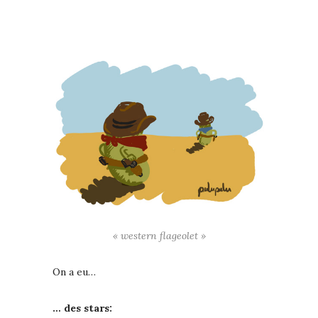
« western flageolet »
On a eu…
… des stars: