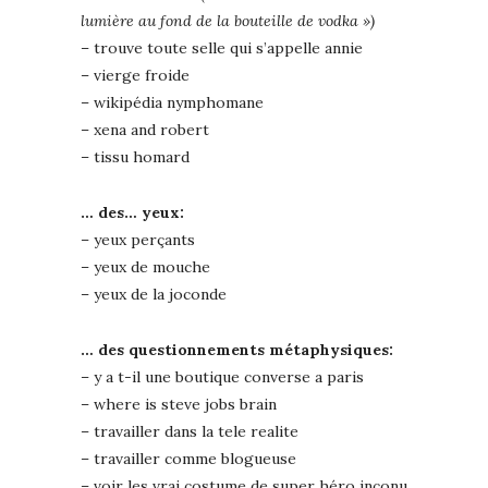
lumière au fond de la bouteille de vodka »)
– trouve toute selle qui s’appelle annie
– vierge froide
– wikipédia nymphomane
– xena and robert
– tissu homard
… des… yeux:
– yeux perçants
– yeux de mouche
– yeux de la joconde
… des questionnements métaphysiques:
– y a t-il une boutique converse a paris
– where is steve jobs brain
– travailler dans la tele realite
– travailler comme blogueuse
– voir les vrai costume de super héro inconu