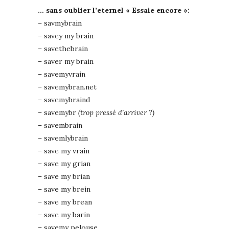
… sans oublier l’eternel « Essaie encore »:
– savmybrain
– savey my brain
– savethebrain
– saver my brain
– savemyvrain
– savemybran.net
– savemybraind
– savemybr
(trop pressé d’arriver ?)
– savembrain
– savemlybrain
– save my vrain
– save my grian
– save my brian
– save my brein
– save my brean
– save my barin
– savemy pelouse