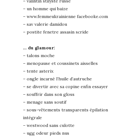
– valintin stilyste russe
– un homme qui baize
– www.femmeukrainienne facebooke.com
– sav valerie damidou
– postite fenetre assasin scride
… du glamour:
– talons moche
– menopause et coussinets aisselles
– tente asterix
– ongle incarné l’huile d’autruche
– se divertir avec sa copine enfin essayer
– souffrir dans son gloss
– menage sans soutif
– sous-vêtements transparents épilation
intégrale
– westwood sans culotte
– ugg odeur pieds nus