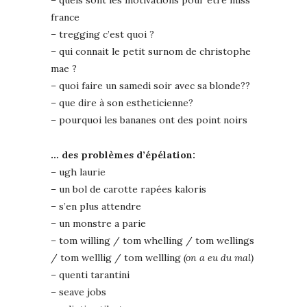
– quels sont les motivations pour être miss
france
– tregging c’est quoi ?
– qui connait le petit surnom de christophe
mae ?
– quoi faire un samedi soir avec sa blonde??
– que dire à son estheticienne?
– pourquoi les bananes ont des point noirs
… des problèmes d’épélation:
– ugh laurie
– un bol de carotte rapées kaloris
– s’en plus attendre
– un monstre a parie
– tom willing / tom whelling / tom wellings
/ tom welllig / tom wellling
(on a eu du mal)
– quenti tarantini
– seave jobs