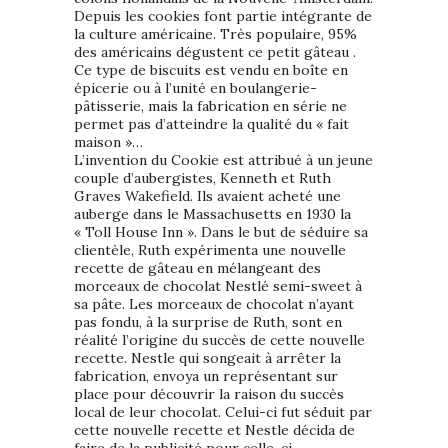
Depuis les cookies font partie intégrante de
la culture américaine. Très populaire, 95%
des américains dégustent ce petit gâteau .
Ce type de biscuits est vendu en boîte en
épicerie ou à l’unité en boulangerie-
pâtisserie, mais la fabrication en série ne
permet pas d’atteindre la qualité du « fait
maison »…
L’invention du Cookie est attribué à un jeune
couple d’aubergistes, Kenneth et Ruth
Graves Wakefield. Ils avaient acheté une
auberge dans le Massachusetts en 1930 la
« Toll House Inn ». Dans le but de séduire sa
clientèle, Ruth expérimenta une nouvelle
recette de gâteau en mélangeant des
morceaux de chocolat Nestlé semi-sweet à
sa pâte. Les morceaux de chocolat n’ayant
pas fondu, à la surprise de Ruth, sont en
réalité l’origine du succès de cette nouvelle
recette. Nestle qui songeait à arrêter la
fabrication, envoya un représentant sur
place pour découvrir la raison du succès
local de leur chocolat. Celui-ci fut séduit par
cette nouvelle recette et Nestle décida de
faire de la publicité pour celle-ci.