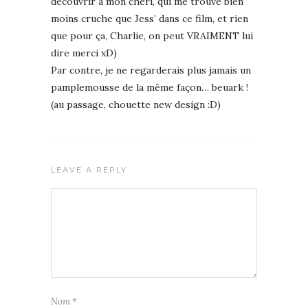
découvrir à mon chéri, qui me trouve bien
moins cruche que Jess’ dans ce film, et rien
que pour ça, Charlie, on peut VRAIMENT lui
dire merci xD)
Par contre, je ne regarderais plus jamais un
pamplemousse de la même façon… beuark !
(au passage, chouette new design :D)
LEAVE A REPLY
Nom
*