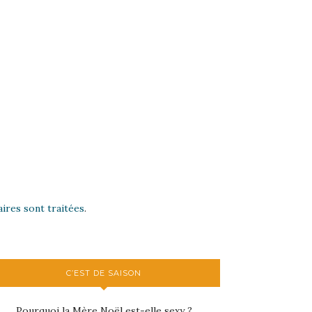
ires sont traitées
.
C’EST DE SAISON
Pourquoi la Mère Noël est-elle sexy ?