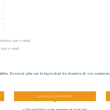
taires par e-mail.
 par e-mail.
ables.
En savoir plus sur la façon dont les données de vos commenta
LES PLUS CONSULTÉS
« Un seul être vous manque et tout est