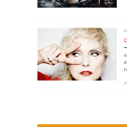
C
A
d
l
1