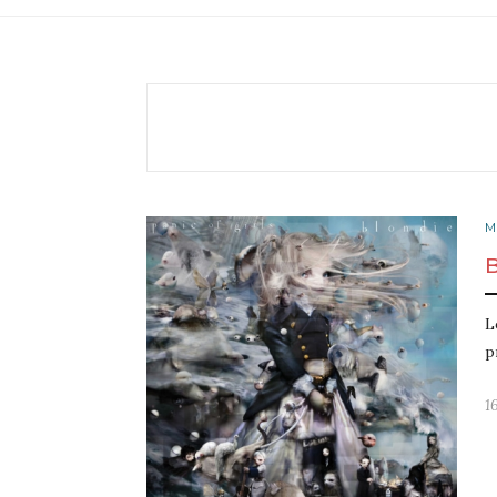
M
L
p
1