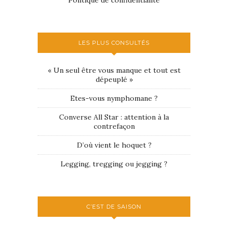
Politique de confidentialité
LES PLUS CONSULTÉS
« Un seul être vous manque et tout est
dépeuplé »
Etes-vous nymphomane ?
Converse All Star : attention à la
contrefaçon
D’où vient le hoquet ?
Legging, tregging ou jegging ?
C’EST DE SAISON