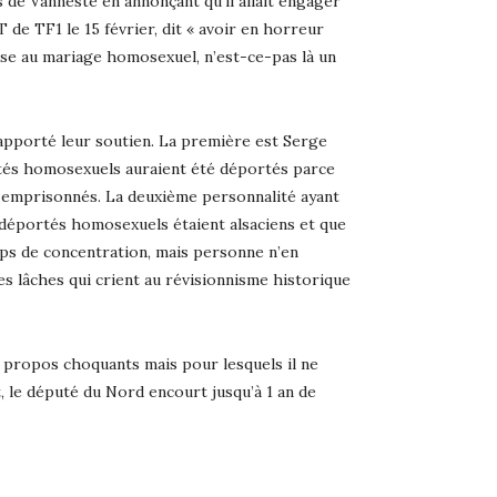
 de Vanneste en annonçant qu’il allait engager
 de TF1 le 15 février, dit « avoir en horreur
se au mariage homosexuel, n’est-ce-pas là un
t apporté leur soutien. La première est Serge
portés homosexuels auraient été déportés parce
nt emprisonnés. La deuxième personnalité ayant
 déportés homosexuels étaient alsaciens et que
camps de concentration, mais personne n’en
es lâches qui crient au révisionnisme historique
es propos choquants mais pour lesquels il ne
ut, le député du Nord encourt jusqu’à 1 an de