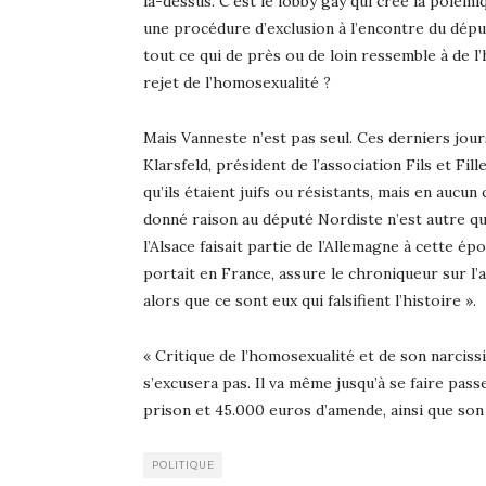
là-dessus. C’est le lobby gay qui crée la polém
une procédure d’exclusion à l’encontre du député
tout ce qui de près ou de loin ressemble à de
rejet de l’homosexualité ?
Mais Vanneste n’est pas seul. Ces derniers jour
Klarsfeld, président de l’association Fils et F
qu’ils étaient juifs ou résistants, mais en auc
donné raison au député Nordiste n’est autre qu
l’Alsace faisait partie de l’Allemagne à cette é
portait en France, assure le chroniqueur sur l’
alors que ce sont eux qui falsifient l’histoire ».
« Critique de l’homosexualité et de son narciss
s’excusera pas. Il va même jusqu’à se faire pass
prison et 45.000 euros d’amende, ainsi que son
POLITIQUE