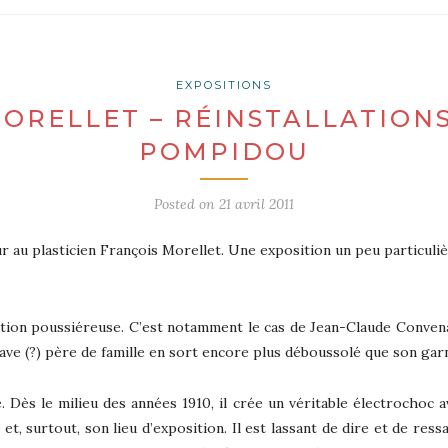
EXPOSITIONS
ORELLET – RÉINSTALLATION
POMPIDOU
Posted on
21 avril 2011
u plasticien François Morellet. Une exposition un peu particulière
ation poussiéreuse. C’est notamment le cas de Jean-Claude Convenan
rave (?) père de famille en sort encore plus déboussolé que son garn
ès le milieu des années 1910, il crée un véritable électrochoc av
ste et, surtout, son lieu d’exposition. Il est lassant de dire et de r