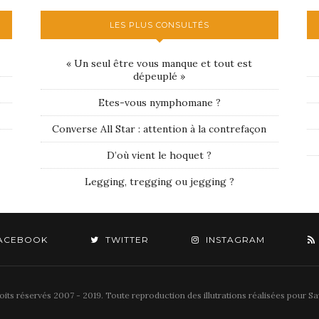
LES PLUS CONSULTÉS
« Un seul être vous manque et tout est
dépeuplé »
Etes-vous nymphomane ?
Converse All Star : attention à la contrefaçon
D’où vient le hoquet ?
Legging, tregging ou jegging ?
ACEBOOK
TWITTER
INSTAGRAM
its réservés 2007 - 2019. Toute reproduction des illutrations réalisées pour Sav