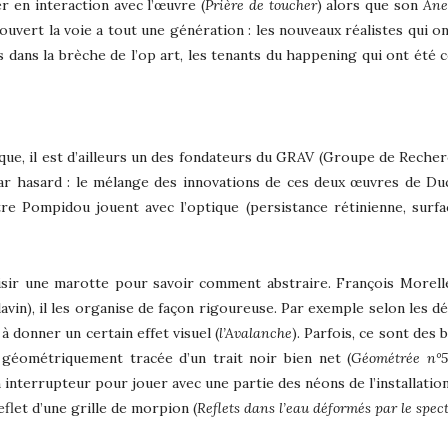
er en interaction avec l’œuvre (
Prière de toucher
) alors que son
Ane
ouvert la voie a tout une génération : les nouveaux réalistes qui on
s dans la brèche de l’op art, les tenants du happening qui ont été c
ique, il est d’ailleurs un des fondateurs du GRAV (Groupe de Recherc
par hasard : le mélange des innovations de ces deux œuvres de Duc
tre Pompidou jouent avec l’optique (persistance rétinienne, surf
choisir une marotte pour savoir comment abstraire. François Morel
in), il les organise de façon rigoureuse. Par exemple selon les d
à donner un certain effet visuel (
l’Avalanche
). Parfois, ce sont des
éométriquement tracée d’un trait noir bien net (
Géométrée n°5
interrupteur pour jouer avec une partie des néons de l’installation
flet d’une grille de morpion (
Reflets dans l’eau déformés par le spec