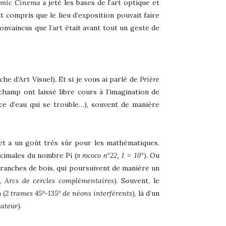
mic Cinema
a jeté les bases de l’art optique et
t compris que le lieu d’exposition pouvait faire
onvaincus que l’art était avant tout un geste de
he d’Art Visuel). Et si je vous ai parlé de
Prière
hamp ont laissé libre cours à l’imagination de
ace d’eau qui se trouble…), souvent de manière
let a un goût très sûr pour les mathématiques.
écimales du nombre Pi (
. Ou
π rococo n°22, 1 = 10°
)
 branches de bois, qui poursuivent de manière un
, Arcs de cercles complémentaires
). Souvent, le
 (
2 trames 45°-135° de néons interférents
), là d’un
tateur
).