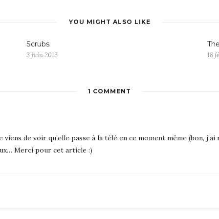
YOU MIGHT ALSO LIKE
Scrubs
The
3 juin 2013
18 f
1 COMMENT
je viens de voir qu’elle passe à la télé en ce moment même (bon, j’ai 
eux… Merci pour cet article :)