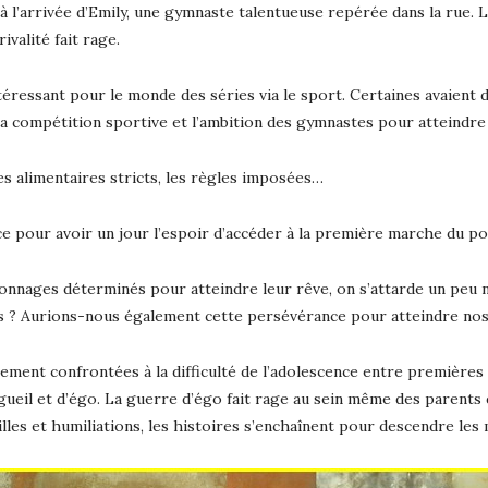
à l’arrivée d’Emily, une gymnaste talentueuse repérée dans la rue. L
valité fait rage.
téressant pour le monde des séries via le sport. Certaines avaient 
r la compétition sportive et l’ambition des gymnastes pour atteindre
mes alimentaires stricts, les règles imposées…
nce pour avoir un jour l’espoir d’accéder à la première marche du p
sonnages déterminés pour atteindre leur rêve, on s’attarde un peu
s ? Aurions-nous également cette persévérance pour atteindre nos
galement confrontées à la difficulté de l’adolescence entre premièr
gueil et d’égo. La guerre d’égo fait rage au sein même des parents q
les et humiliations, les histoires s’enchaînent pour descendre les