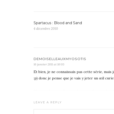
Spartacus : Blood and Sand
4 décembre 2010
DEMOISELLEAUXMYOSOTIS
16 janvier 2011 at 16:03
Et bien, je ne connaissais pas cette série, mais 
:p) donc je pense que je vais y jeter un œil curi
LEAVE A REPLY