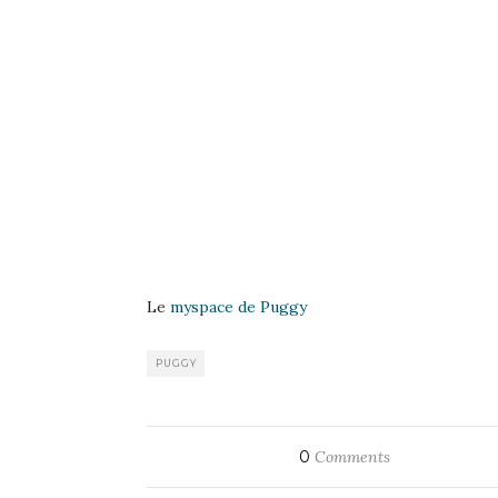
Le
myspace de Puggy
PUGGY
0
Comments