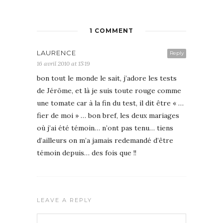
1 COMMENT
LAURENCE
Reply
16 avril 2010 at 15:19
bon tout le monde le sait, j’adore les tests
de Jéröme, et là je suis toute rouge comme
une tomate car à la fin du test, il dit être « …
fier de moi » … bon bref, les deux mariages
où j’ai été témoin… n’ont pas tenu… tiens
d’ailleurs on m’a jamais redemandé d’être
témoin depuis… des fois que !!
LEAVE A REPLY