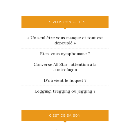
LES PLUS CONSULTÉS
« Un seul être vous manque et tout est
dépeuplé »
Etes-vous nymphomane ?
Converse All Star : attention à la
contrefaçon
D’où vient le hoquet ?
Legging, tregging ou jegging ?
C’EST DE SAISON