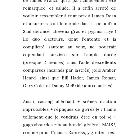
de James Franco qui a particulièrement été
remarquée, et saluée. Il a enfin arrêté de
vouloir ressembler à tout prix à James Dean
et a surpris tout le monde dans la peau d’un
Saul défoncé, cheveux gras et pyjama rayé !
Le duo d’acteurs, dont l’entente et la
complicité sautent au yeux, ne pourrait
cependant survivre sur l’ample durée
(presque 2 heures) sans l’aide d’excellents
comparses incarnés par la (très) jolie Amber
Heard, ainsi que Bill Hader, James Remar,
Gary Cole, et Danny McBride (entre autres).
Aussi, casting alléchant + scènes d’action
improbables + répliques de givrés (« J’t’aime
tellement que je voudrais être en toi ») +
gags absurdes = beau bordel général, MAIS !,
comme pour l’Ananas Express, y goûter c’est