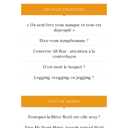
LES PLUS CONSULTÉS
« Un seul être vous manque et tout est
dépeuplé »
Etes-vous nymphomane ?
Converse All Star : attention à la
contrefaçon
D’où vient le hoquet ?
Legging, tregging ou jegging ?
C’EST DE SAISON
Pourquoi la Mère Noël est-elle sexy ?
Save My Brain Music Awards spécial Noël