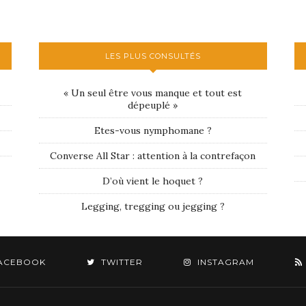
LES PLUS CONSULTÉS
« Un seul être vous manque et tout est
dépeuplé »
Etes-vous nymphomane ?
Converse All Star : attention à la contrefaçon
D’où vient le hoquet ?
Legging, tregging ou jegging ?
ACEBOOK
TWITTER
INSTAGRAM