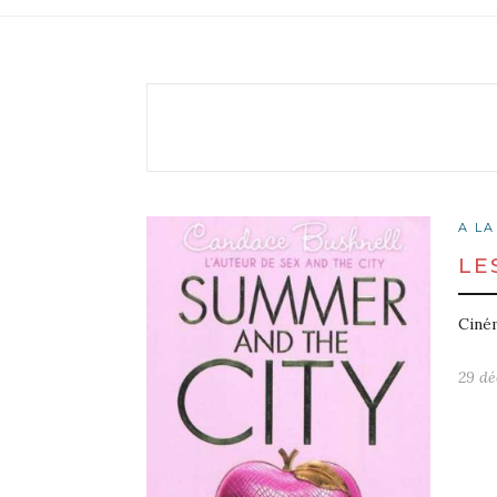
A LA
LE
Ciném
29 dé