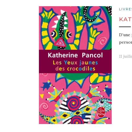
LIVRE
KAT
D’une 
person
11 juil