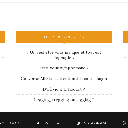
LES PLUS CONSULTÉS
« Un seul être vous manque et tout est
dépeuplé »
Etes-vous nymphomane ?
Converse All Star : attention à la contrefaçon
D’où vient le hoquet ?
Legging, tregging ou jegging ?
ACEBOOK
TWITTER
INSTAGRAM