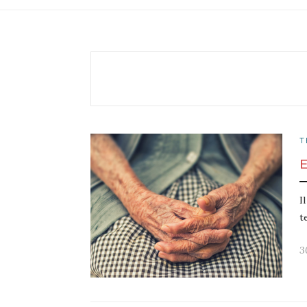
T
I
t
3