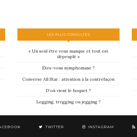
LES PLUS CONSULTÉS
« Un seul être vous manque et tout est
dépeuplé »
Etes-vous nymphomane ?
Converse All Star : attention à la contrefaçon
D’où vient le hoquet ?
Legging, tregging ou jegging ?
ACEBOOK
TWITTER
INSTAGRAM