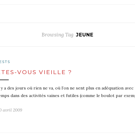
Browsing Tag
JEUNE
ESTS
ETES-VOUS VIEILLE ?
l y a des jours où rien ne va, où l’on ne sent plus en adéquation ave
emps dans des activités vaines et futiles (comme le boulot par exem
0 avril 2009