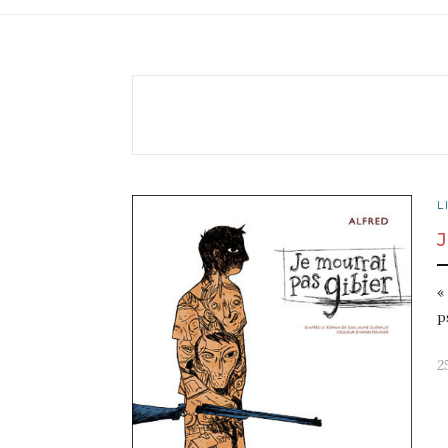
L
«
p
2