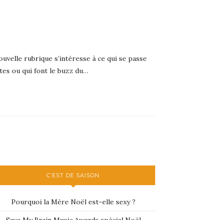
velle rubrique s’intéresse à ce qui se passe
lites ou qui font le buzz du…
C’EST DE SAISON
Pourquoi la Mère Noël est-elle sexy ?