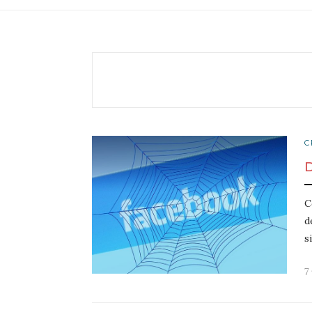
C
C
d
s
7