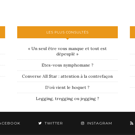
LES PLUS CONSULTÉS
« Un seul être vous manque et tout est
dépeuplé »
Etes-vous nymphomane ?
Converse All Star : attention à la contrefaçon
D’où vient le hoquet ?
Legging, tregging ou jegging ?
ACEBOOK
TWITTER
INSTAGRAM