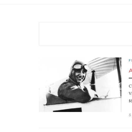
F
C
V
f
8