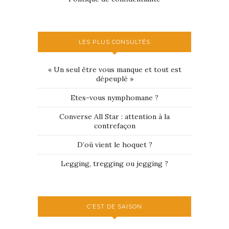
LES PLUS CONSULTÉS
« Un seul être vous manque et tout est
dépeuplé »
Etes-vous nymphomane ?
Converse All Star : attention à la
contrefaçon
D’où vient le hoquet ?
Legging, tregging ou jegging ?
C’EST DE SAISON