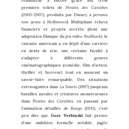
réalisateur à succès grâce aux trois
premiers volets de
Pirates des Caraïbes
(2003-2007), produits par Disney, à
persona
non grata
à Hollywood. Multipliant échecs
financiers et projets avortés (dont une
adaptation filmique du jeu vidéo
BioShock
), le
cinéaste américain a, en dépit d’une carrière
en dents de scie, une certaine faculté à
s’adapter à différents genres
cinématographiques (comédie, film d’action,
thriller et horreur) tout en assurant un
savoir-faire remarquable. Des situations
extravagantes dans
La Souris
(1997) jusqu’aux
batailles navales et créatures monstrueuses
dans
Pirates des Caraïbes
, en passant par
l’animation détaillée de
Rango
(2011), c’est
peu dire que
Gore Verbinski
fait preuve
d’une ambition formelle notable, jugée