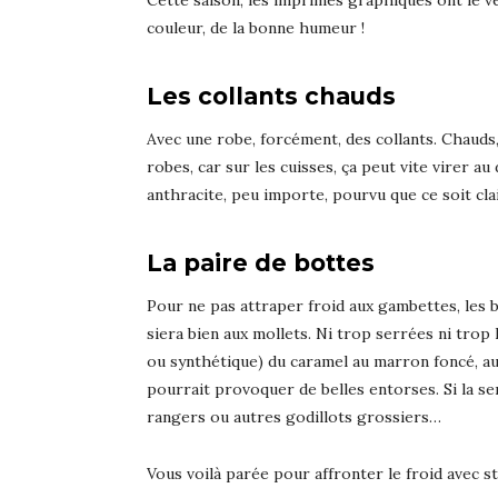
Cette saison, les imprimés graphiques ont le v
couleur, de la bonne humeur !
Les collants chauds
Avec une robe, forcément, des collants. Chauds, 
robes, car sur les cuisses, ça peut vite virer a
anthracite, peu importe, pourvu que ce soit c
La paire de bottes
Pour ne pas attraper froid aux gambettes, les 
siera bien aux mollets. Ni trop serrées ni trop 
ou synthétique) du caramel au marron foncé, au
pourrait provoquer de belles entorses. Si la sem
rangers ou autres godillots grossiers…
Vous voilà parée pour affronter le froid avec st