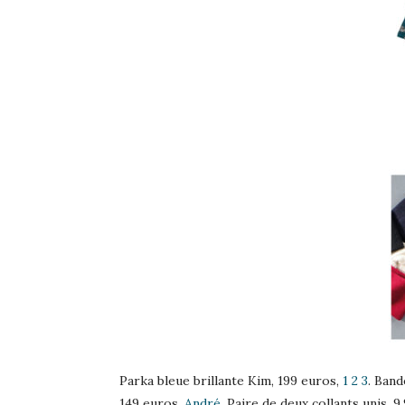
Parka bleue brillante Kim, 199 euros,
1 2 3
. Ban
149 euros,
André
. Paire de deux collants unis, 