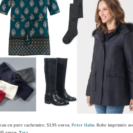
deau en pure cachemire, 53,95 euros,
Peter Hahn
. Robe imprimée ave
9,95 euros,
Zara
.