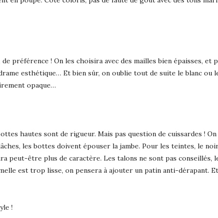
ent en poupe. Côté coloris, pas de faute de goût avec des tons mar
de préférence ! On les choisira avec des mailles bien épaisses, et p
u drame esthétique… Et bien sûr, on oublie tout de suite le blanc ou 
lairement opaque…
bottes hautes sont de rigueur. Mais pas question de cuissardes ! On
lâches, les bottes doivent épouser la jambe. Pour les teintes, le noir
ra peut-être plus de caractère. Les talons ne sont pas conseillés, 
elle est trop lisse, on pensera à ajouter un patin anti-dérapant. Et
yle !