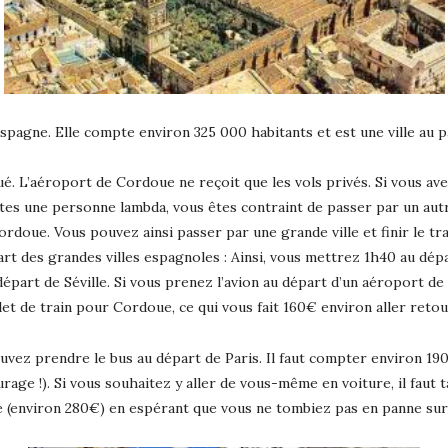
Espagne. Elle compte environ 325 000 habitants et est une ville au 
. L’aéroport de Cordoue ne reçoit que les vols privés. Si vous avez
s êtes une personne lambda, vous êtes contraint de passer par un au
rdoue. Vous pouvez ainsi passer par une grande ville et finir le tra
t des grandes villes espagnoles : Ainsi, vous mettrez 1h40 au dépa
part de Séville. Si vous prenez l’avion au départ d’un aéroport de
let de train pour Cordoue, ce qui vous fait 160€ environ aller retou
ouvez prendre le bus au départ de Paris. Il faut compter environ 190
rage !). Si vous souhaitez y aller de vous-même en voiture, il faut 
 (environ 280€) en espérant que vous ne tombiez pas en panne sur 