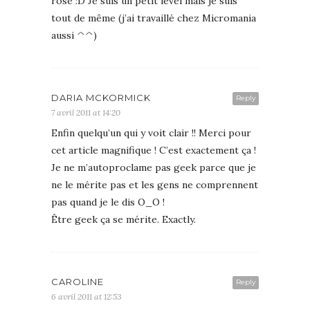
rose :D Je suis un petit level mais je suis
tout de même (j’ai travaillé chez Micromania
aussi ^^)
DARIA MCKORMICK
Reply
7 avril 2011 at 14:20
Enfin quelqu’un qui y voit clair !! Merci pour
cet article magnifique ! C’est exactement ça !
Je ne m’autoproclame pas geek parce que je
ne le mérite pas et les gens ne comprennent
pas quand je le dis O_O !
Être geek ça se mérite. Exactly.
CAROLINE
Reply
6 avril 2011 at 12:53