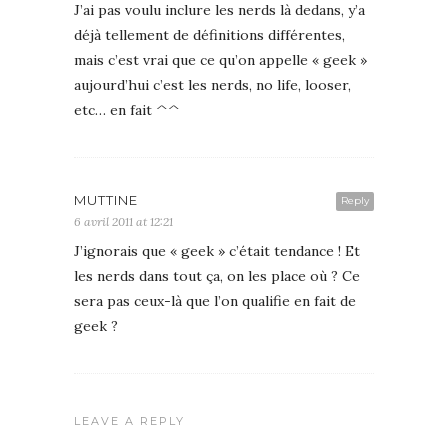
J’ai pas voulu inclure les nerds là dedans, y’a
déjà tellement de définitions différentes,
mais c’est vrai que ce qu’on appelle « geek »
aujourd’hui c’est les nerds, no life, looser,
etc… en fait ^^
MUTTINE
Reply
6 avril 2011 at 12:21
J’ignorais que « geek » c’était tendance ! Et
les nerds dans tout ça, on les place où ? Ce
sera pas ceux-là que l’on qualifie en fait de
geek ?
LEAVE A REPLY