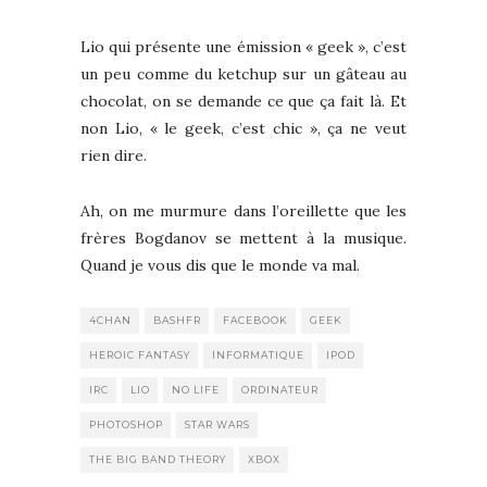
Lio qui présente une émission « geek », c’est
un peu comme du ketchup sur un gâteau au
chocolat, on se demande ce que ça fait là. Et
non Lio, « le geek, c’est chic », ça ne veut
rien dire.
Ah, on me murmure dans l’oreillette que les
frères Bogdanov se mettent à la musique.
Quand je vous dis que le monde va mal.
4CHAN
BASHFR
FACEBOOK
GEEK
HEROIC FANTASY
INFORMATIQUE
IPOD
IRC
LIO
NO LIFE
ORDINATEUR
PHOTOSHOP
STAR WARS
THE BIG BAND THEORY
XBOX