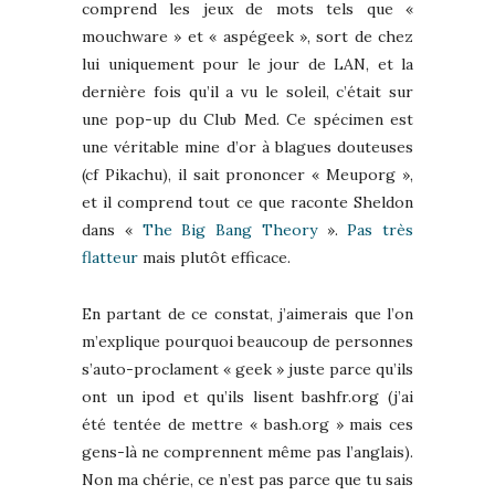
comprend les jeux de mots tels que «
mouchware » et « aspégeek », sort de chez
lui uniquement pour le jour de LAN, et la
dernière fois qu’il a vu le soleil, c’était sur
une pop-up du Club Med. Ce spécimen est
une véritable mine d’or à blagues douteuses
(cf Pikachu), il sait prononcer « Meuporg »,
et il comprend tout ce que raconte Sheldon
dans «
The Big Bang Theory
».
Pas très
flatteur
mais plutôt efficace.
En partant de ce constat, j’aimerais que l’on
m’explique pourquoi beaucoup de personnes
s’auto-proclament « geek » juste parce qu’ils
ont un ipod et qu’ils lisent bashfr.org (j’ai
été tentée de mettre « bash.org » mais ces
gens-là ne comprennent même pas l’anglais).
Non ma chérie, ce n’est pas parce que tu sais