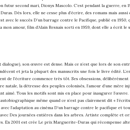
 futur second mari, Dionys Mascolo. C’est pendant la guerre, en 19
ras. Dès lors, elle ne cesse plus d’écrire, des romans mais aussi 
’est avec le succès D’un barrage contre le Pacifique, publié en 1950
 mon amour, film d’Alain Resnais sorti en 1959, dont elle a écrit le 
 dialogue), son œuvre est dense. Mais ce n’est que lors de son entré
indécent et jeta la plupart des manuscrits une fois le livre édité. L’
ement de l’écriture commence très tôt. Ses obsessions, délibérément
terre natale, la détresse des peuples colonisés, l’amour d’une mère i
nt aimé. Tous les motifs sont mis en place pour inaugurer l’œuvre. 
autobiographique même quand ce n’est pas clairement dit « l’écritur
 avec l’adaptation au cinéma D’un barrage contre le pacifique et tou
vec Des journées entières dans les arbres. Artiste complète et origi
s. En 2001 est crée Le prix Marguerite-Duras qui récompense alter