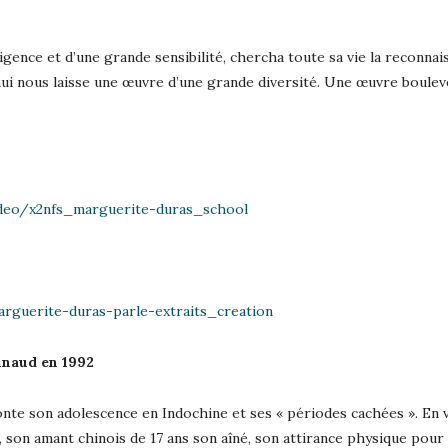
ence et d’une grande sensibilité, chercha toute sa vie la reconnaiss
’hui nous laisse une œuvre d’une grande diversité. Une œuvre boul
deo/x2nfs_marguerite-duras_school
rguerite-duras-parle-extraits_creation
nnaud en 1992
nte son adolescence en Indochine et ses « périodes cachées ». En vra
e, son amant chinois de 17 ans son aîné, son attirance physique pou