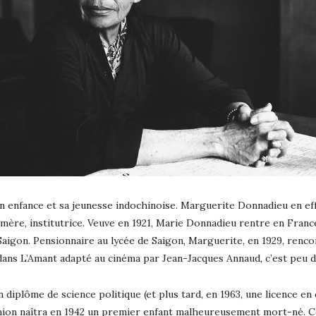
 enfance et sa jeunesse indochinoise. Marguerite Donnadieu en effet
 mère, institutrice. Veuve en 1921, Marie Donnadieu rentre en France
gon. Pensionnaire au lycée de Saigon, Marguerite, en 1929, rencont
e dans L’Amant adapté au cinéma par Jean-Jacques Annaud, c’est peu 
diplôme de science politique (et plus tard, en 1963, une licence en
 union naîtra en 1942 un premier enfant malheureusement mort-né. C