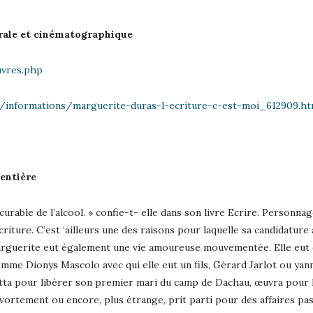
trale et cinématographique
uvres.php
r/informations/marguerite-duras-l-ecriture-c-est-moi_612909.ht
 entière
incurable de l’alcool. » confie-t- elle dans son livre Ecrire. Person
écriture. C’est ‘ailleurs une des raisons pour laquelle sa candidature
Marguerite eut également une vie amoureuse mouvementée. Elle eut
omme Dionys Mascolo avec qui elle eut un fils, Gérard Jarlot ou ya
ta pour libérer son premier mari du camp de Dachau, œuvra pour le
avortement ou encore, plus étrange, prit parti pour des affaires pa