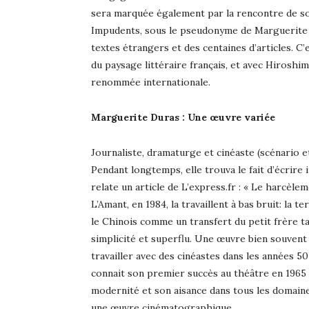
sera marquée également par la rencontre de son
Impudents, sous le pseudonyme de Marguerite Du
textes étrangers et des centaines d’articles. C
du paysage littéraire français, et avec Hiroshima
renommée internationale.
Marguerite Duras : Une œuvre variée
Journaliste, dramaturge et cinéaste (scénario et
Pendant longtemps, elle trouva le fait d’écrire 
relate un article de L’express.fr : « Le harcèl
L’Amant, en 1984, la travaillent à bas bruit: la 
le Chinois comme un transfert du petit frère ta
simplicité et superflu. Une œuvre bien souvent 
travailler avec des cinéastes dans les années 50
connait son premier succès au théâtre en 1965 a
modernité et son aisance dans tous les domaine
une œuvre cinématographique