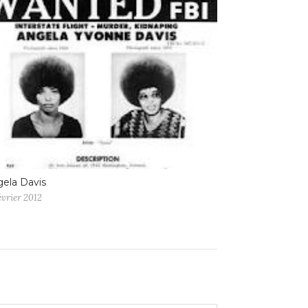
ela Davis
évrier 2012