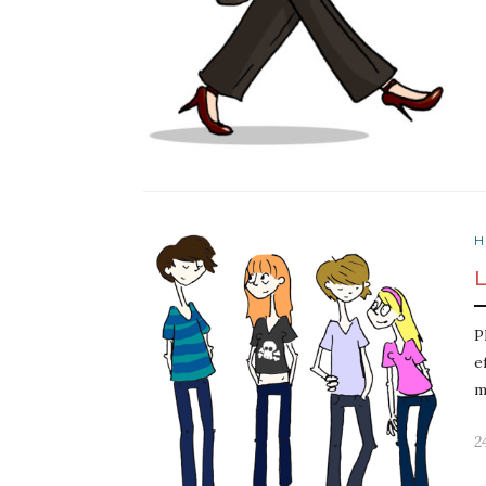
H
P
e
m
2