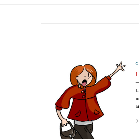
C
L
m
a
9