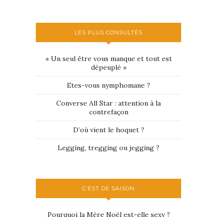
LES PLUS CONSULTÉS
« Un seul être vous manque et tout est
dépeuplé »
Etes-vous nymphomane ?
Converse All Star : attention à la
contrefaçon
D’où vient le hoquet ?
Legging, tregging ou jegging ?
C’EST DE SAISON
Pourquoi la Mère Noël est-elle sexy ?