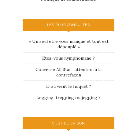
LES PLUS CONSULTÉS
« Un seul être vous manque et tout est
dépeuplé »
Etes-vous nymphomane ?
Converse All Star : attention à la
contrefaçon
D’où vient le hoquet ?
Legging, tregging ou jegging ?
C’EST DE SAISON