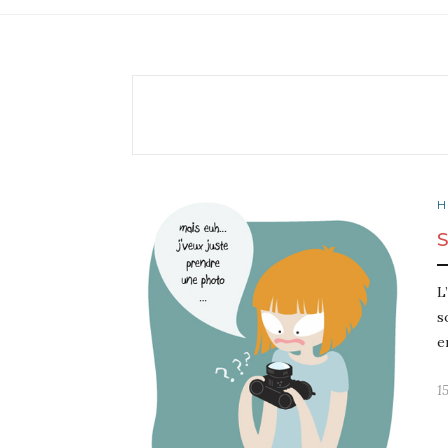
H
L
s
e
1