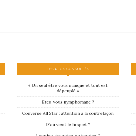
LES PLUS CONSULTÉS
« Un seul être vous manque et tout est
dépeuplé »
Etes-vous nymphomane ?
Converse All Star : attention à la contrefaçon
D’où vient le hoquet ?
Legging, tregging ou jegging ?