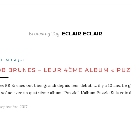
Browsing Tag
ECLAIR ECLAIR
D
MUSIQUE
BB BRUNES – LEUR 4ÈME ALBUM « PUZ
es BB Brunes ont bien grandi depuis leur début …. il y a 10 ans. Le 
a scène avec un quatrième album “Puzzle”. L’album Puzzle Si la voix 
 septembre 2017