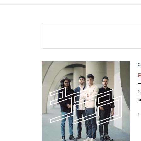
C
L
l
1