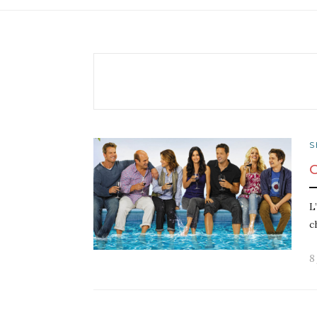
S
L
c
8