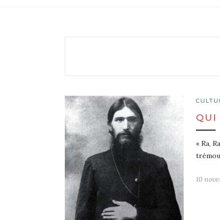
CULTU
QUI
« Ra, R
trémou
10 nove