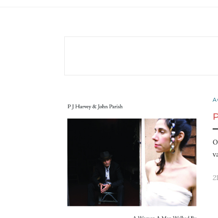
A
O
v
2