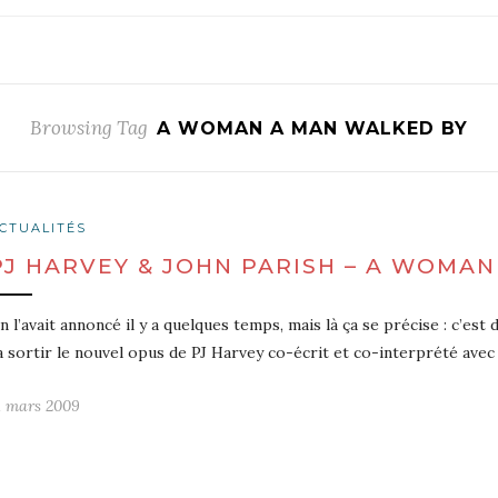
Browsing Tag
A WOMAN A MAN WALKED BY
CTUALITÉS
PJ HARVEY & JOHN PARISH – A WOMA
n l’avait annoncé il y a quelques temps, mais là ça se précise : c’es
a sortir le nouvel opus de PJ Harvey co-écrit et co-interprété avec
1 mars 2009